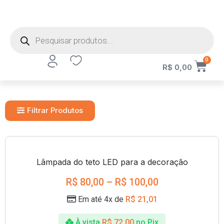
0
R$
0,00
Filtrar Produtos
Lâmpada do teto LED para a decoração
R$
80,00
–
R$
100,00
Em até 4x de
R$
21,01
À vista
R$
72,00
no Pix