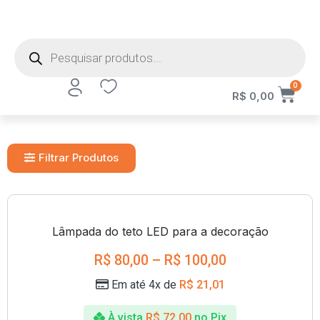
0
R$
0,00
Filtrar Produtos
Lâmpada do teto LED para a decoração
R$
80,00
–
R$
100,00
Em até 4x de
R$
21,01
À vista
R$
72,00
no Pix