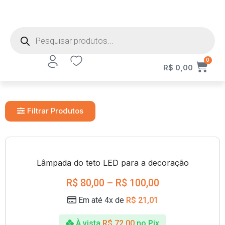
0
R$
0,00
Filtrar Produtos
Lâmpada do teto LED para a decoração
R$
80,00
–
R$
100,00
Em até 4x de
R$
21,01
À vista
R$
72,00
no Pix