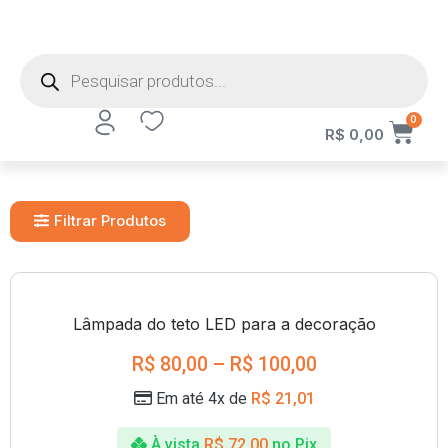
0
R$
0,00
Filtrar Produtos
Lâmpada do teto LED para a decoração
R$
80,00
–
R$
100,00
Em até 4x de
R$
21,01
À vista
R$
72,00
no Pix