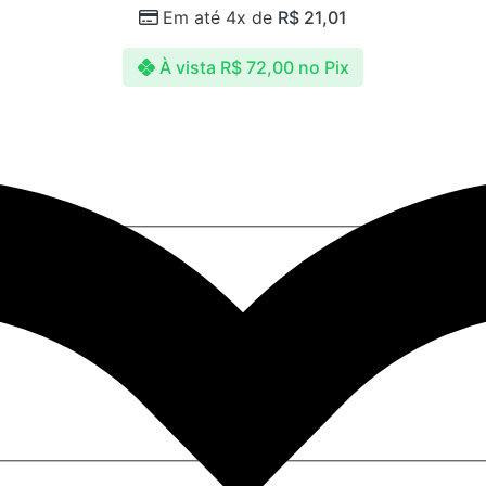
Em até 4x de
R$
21,01
À vista
R$
72,00
no Pix