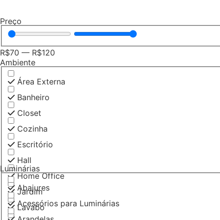
Preço
R$
70
—
R$
120
Ambiente
Área Externa
Banheiro
Closet
Cozinha
Escritório
Hall
Luminárias
Home Office
Abajures
Jardim
Acessórios para Luminárias
Lavabo
Arandelas