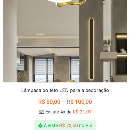
Lâmpada do teto LED para a decoração
R$
80,00
–
R$
100,00
Em até 4x de
R$
21,01
À vista
R$
72,00
no Pix